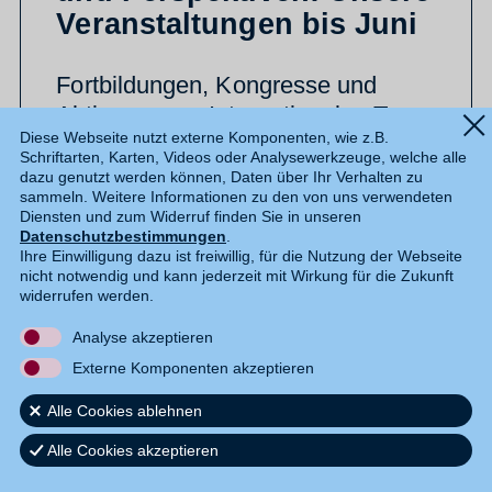
Veranstaltungen bis Juni
Fortbildungen, Kongresse und
Aktionen zum Internationalen Tag
Diese Webseite nutzt externe Komponenten, wie z.B.
der Pflegenden: Bis Juni bieten wir
Schriftarten, Karten, Videos oder Analysewerkzeuge, welche alle
zahlreiche Möglichkeiten zur
dazu genutzt werden können, Daten über Ihr Verhalten zu
sammeln. Weitere Informationen zu den von uns verwendeten
fachlichen Weiterbildung und zum
Diensten und zum Widerruf finden Sie in unseren
Netzwerken – vor Ort in Bayern
Datenschutzbestimmungen
.
Ihre Einwilligung dazu ist freiwillig, für die Nutzung der Webseite
und Sachsen oder online.
nicht notwendig und kann jederzeit mit Wirkung für die Zukunft
widerrufen werden.
Artikel lesen
Analyse akzeptieren
Externe Komponenten akzeptieren
Alle Cookies ablehnen
Politik
,
Südwest
Alle Cookies akzeptieren
Der DBfK Südwest jetzt