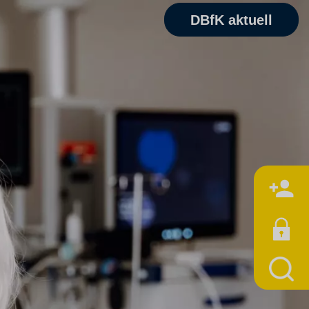
DBfK aktuell
M