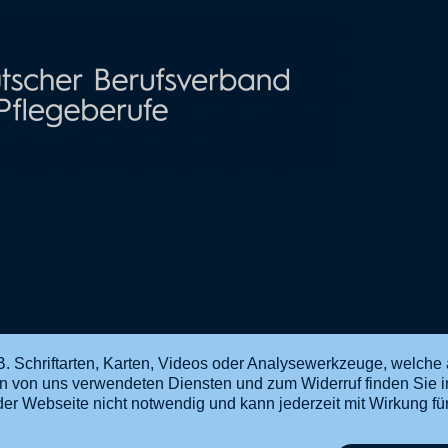
. Schriftarten, Karten, Videos oder Analysewerkzeuge, welche 
en von uns verwendeten Diensten und zum Widerruf finden Sie 
ng der Webseite nicht notwendig und kann jederzeit mit Wirkung f