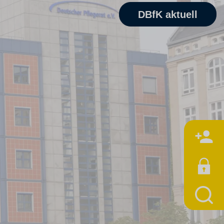
DBfK aktuell
M