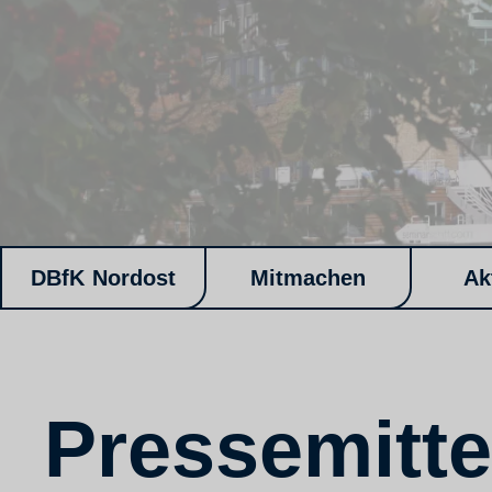
DBfK Nordost
Mitmachen
Ak
Pressemitte