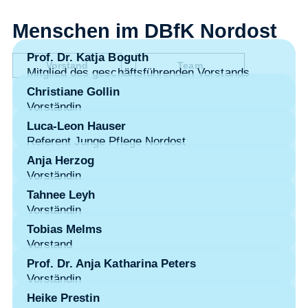
Menschen im DBfK Nordost
Prof. Dr. Katja Boguth
Vorstand
Team
Mitglied des geschäftsführenden Vorstands
Christiane Gollin
Vorständin
Luca-Leon Hauser
Referent Junge Pflege Nordost
Anja Herzog
Vorständin
Tahnee Leyh
Vorständin
Tobias Melms
Vorstand
Prof. Dr. Anja Katharina Peters
Vorständin
Heike Prestin