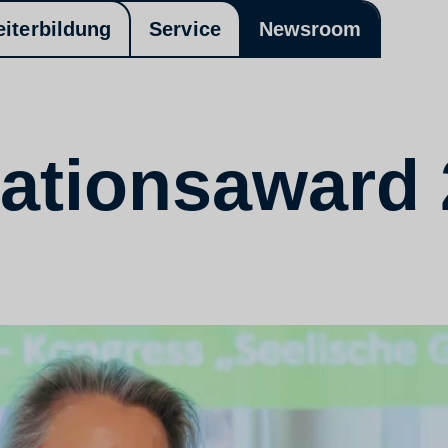
eiterbildung
Service
Newsroom
vationsaward